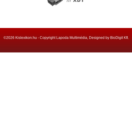
©2026 Kislexikon.hu - Copyright Lapoda Multimédia, Designed by BioDigit Kft.