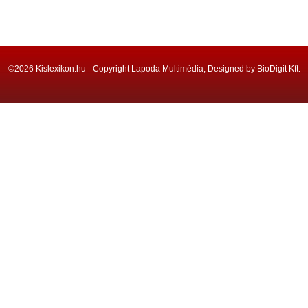
©2026 Kislexikon.hu - Copyright Lapoda Multimédia, Designed by BioDigit Kft.