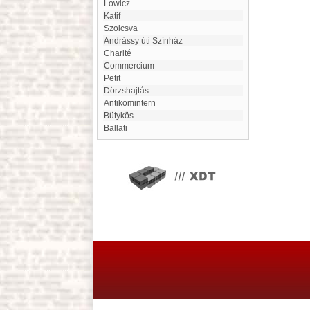
Lowicz
Katif
Szolcsva
Andrássy úti Színház
charité
Commercium
Petit
Dörzshajtás
antikomintern
Bütykös
Ballati