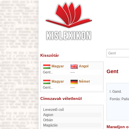
Kisszótár
Magyar
Angol
Gent
Gent...
----
Magyar
Német
Gent...
----
l. Gand.
Címszavak véletlenül
Forrás: Pal
Levezető cső
Aigion
Orbán
Magázás
Maradjon on