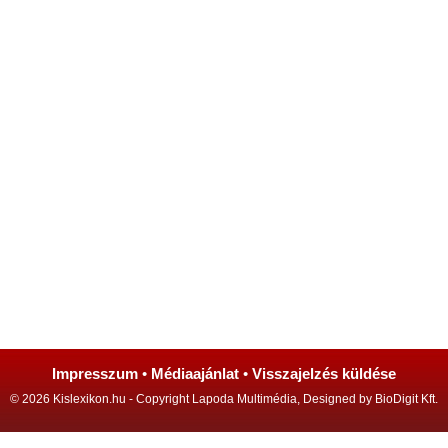
Impresszum
•
Médiaajánlat
•
Visszajelzés küldése
© 2026 Kislexikon.hu - Copyright Lapoda Multimédia, Designed by BioDigit Kft.