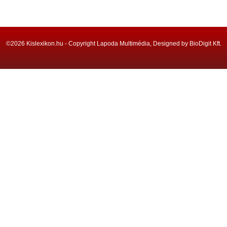
©2026 Kislexikon.hu - Copyright Lapoda Multimédia, Designed by BioDigit Kft.