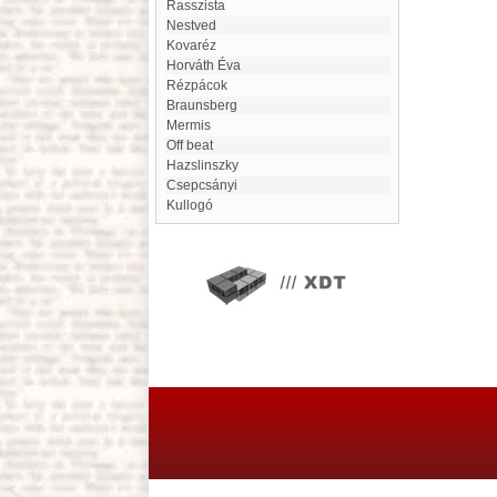
Rasszista
Nestved
Kovaréz
Horváth Éva
Rézpácok
Braunsberg
Mermis
off beat
Hazslinszky
Csepcsányi
Kullogó