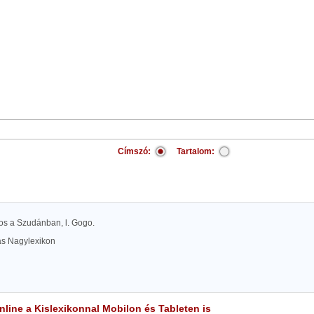
Címszó:
Tartalom:
ros a Szudánban, l. Gogo.
las Nagylexikon
line a Kislexikonnal Mobilon és Tableten is