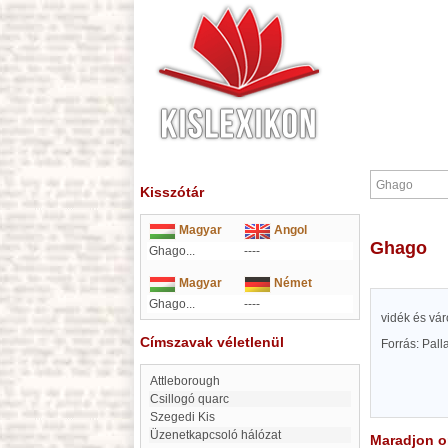
Kisszótár
Magyar
Angol
Ghago
Ghago...
----
Magyar
Német
Ghago...
----
vidék és vá
Címszavak véletlenül
Forrás: Pal
Attleborough
Csillogó quarc
Szegedi Kis
üzenetkapcsoló hálózat
Maradjon on