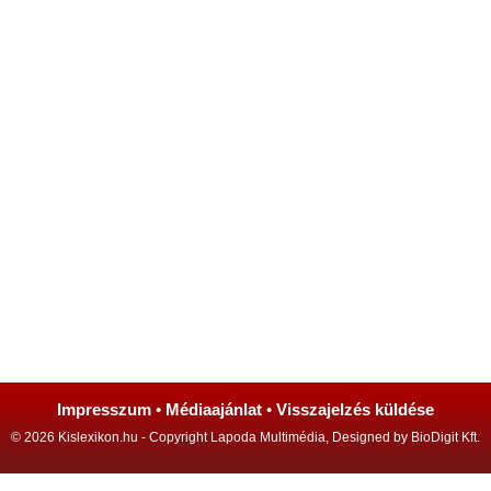
Impresszum
•
Médiaajánlat
•
Visszajelzés küldése
© 2026 Kislexikon.hu - Copyright Lapoda Multimédia, Designed by BioDigit Kft.