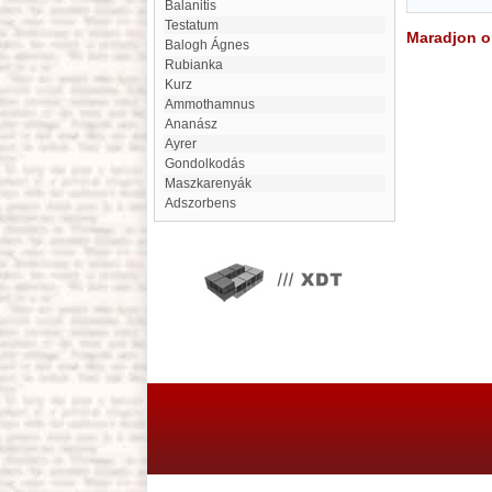
balanitis
Testatum
Maradjon on
Balogh Ágnes
Rubianka
Kurz
Ammothamnus
Ananász
Ayrer
gondolkodás
Maszkarenyák
Adszorbens