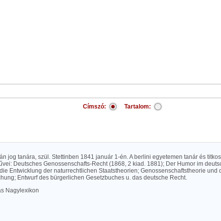
Címszó:
Tartalom:
án jog tanára, szül. Stettinben 1841 január 1-én. A berlini egyetemen tanár és titko
űvei: Deutsches Genossenschafts-Recht (1868, 2 kiad. 1881); Der Humor im deuts
 die Entwicklung der naturrechtlichen Staatstheorien; Genossenschaftstheorie und 
hung; Entwurf des bürgerlichen Gesetzbuches u. das deutsche Recht.
las Nagylexikon