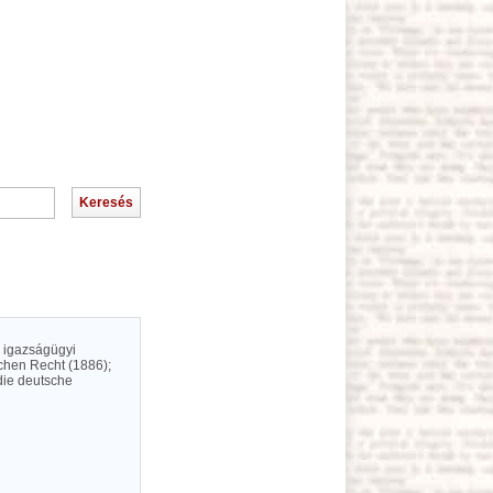
s igazságügyi
chen Recht (1886);
die deutsche