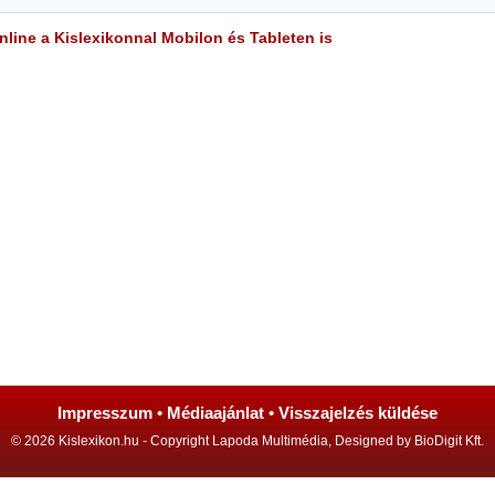
line a Kislexikonnal Mobilon és Tableten is
Impresszum
•
Médiaajánlat
•
Visszajelzés küldése
© 2026 Kislexikon.hu - Copyright Lapoda Multimédia, Designed by BioDigit Kft.