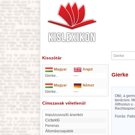
Kisszótár
Magyar
Angol
Gierke
Gierke...
----
Magyar
Német
Gierke...
----
Ottó, a germ
tanácsos. M
Címszavak véletlenül
Althusius u.
Rechtssprec
impulzusosztó áramkör
Forrás: Pal
Cicfarkfű
Ferreras
Állomáscsapatok