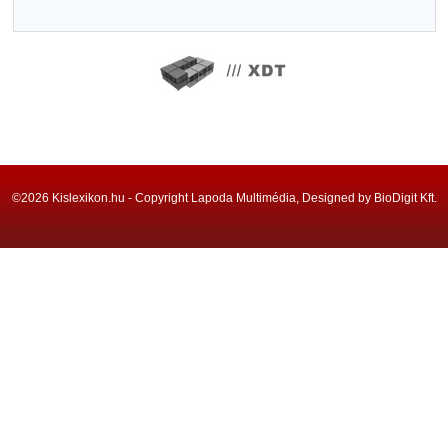
©2026 Kislexikon.hu - Copyright Lapoda Multimédia, Designed by BioDigit Kft.