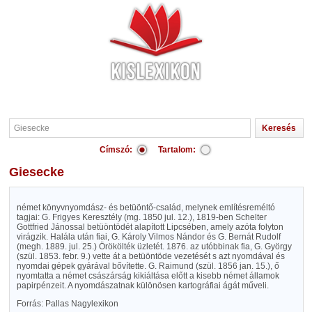
Címszó:
Tartalom:
Giesecke
német könyvnyomdász- és betüöntő-család, melynek említésreméltó
tagjai: G. Frigyes Keresztély (mg. 1850 jul. 12.), 1819-ben Schelter
Gottfried Jánossal betüöntödét alapított Lipcsében, amely azóta folyton
virágzik. Halála után fiai, G. Károly Vilmos Nándor és G. Bernát Rudolf
(megh. 1889. jul. 25.) Örökölték üzletét. 1876. az utóbbinak fia, G. György
(szül. 1853. febr. 9.) vette át a betüöntöde vezetését s azt nyomdával és
nyomdai gépek gyárával bővítette. G. Raimund (szül. 1856 jan. 15.), ő
nyomtatta a német császárság kikiáltása előtt a kisebb német államok
papirpénzeit. A nyomdászatnak különösen kartográfiai ágát műveli.
Forrás: Pallas Nagylexikon