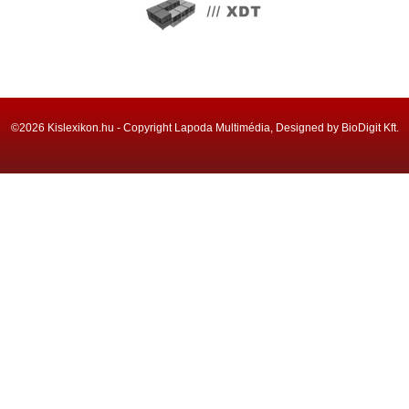
©2026 Kislexikon.hu - Copyright Lapoda Multimédia, Designed by BioDigit Kft.