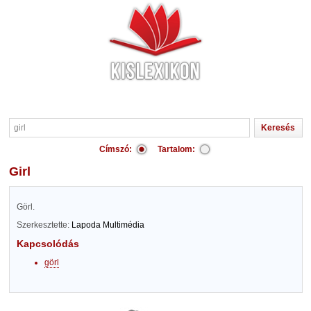
Címszó:
Tartalom:
girl
Görl.
Szerkesztette:
Lapoda Multimédia
Kapcsolódás
görl