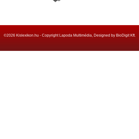
©2026 Kislexikon.hu - Copyright Lapoda Multimédia, Designed by BioDigit Kft.