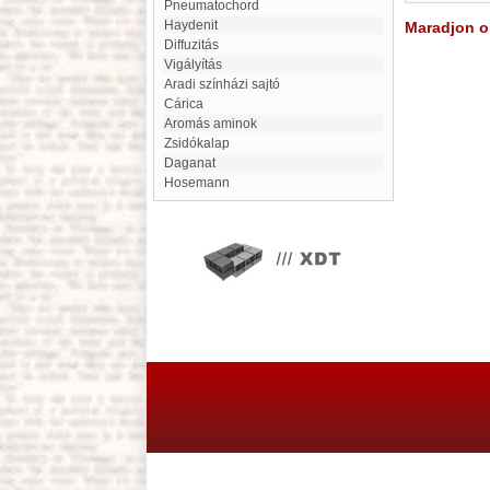
Pneumatochord
Haydenit
Maradjon on
Diffuzitás
Vigályítás
aradi színházi sajtó
Cárica
Aromás aminok
Zsidókalap
Daganat
Hosemann