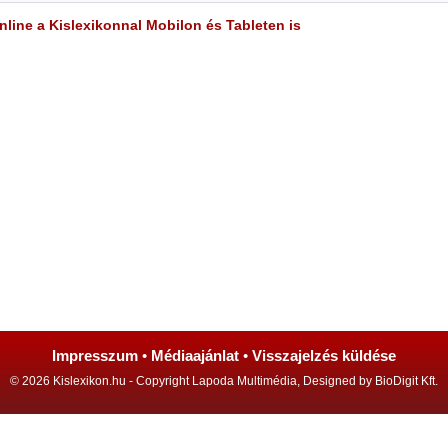
line a Kislexikonnal Mobilon és Tableten is
Impresszum
•
Médiaajánlat
•
Visszajelzés küldése
© 2026 Kislexikon.hu - Copyright Lapoda Multimédia, Designed by BioDigit Kft.