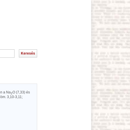
en a Na
O (7,33) és
2
Töm. 3,10-3,11;