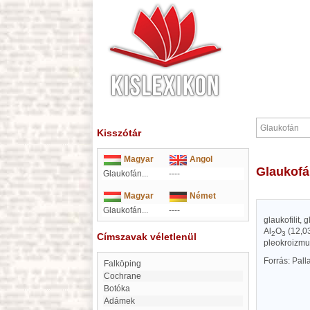
Kisszótár
Magyar
Angol
Glaukof
Glaukofán...
----
Magyar
Német
Glaukofán...
----
glaukofilit,
Al
O
(12,03
2
3
Címszavak véletlenül
pleokroizmu
Forrás: Pal
Falköping
Cochrane
Botóka
Adámek