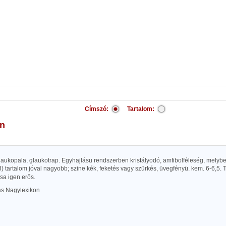
Címszó:
Tartalom:
án
 glaukopala, glaukotrap. Egyhajlásu rendszerben kristályodó, amfibolféleség, melyb
) tartalom jóval nagyobb; szine kék, feketés vagy szürkés, üvegfényü. kem. 6-6,5. 
sa igen erős.
las Nagylexikon