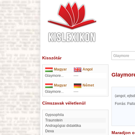
Kisszótár
Magyar
Angol
Glaymor
Glaymore...
----
Magyar
Német
Glaymore...
----
(angol, ejts
Címszavak véletlenül
Forrás: Pal
Gypsophila
Traunstein
Andragógiai didaktika
dexa
Maradjon on