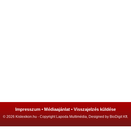
Impresszum
•
Médiaajánlat
•
Visszajelzés küldése
© 2026 Kislexikon.hu - Copyright Lapoda Multimédia, Designed by BioDigit Kft.