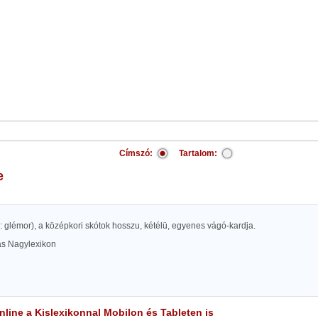
Címszó:
Tartalom:
e
d: glémor), a középkori skótok hosszu, kétélü, egyenes vágó-kardja.
las Nagylexikon
line a Kislexikonnal Mobilon és Tableten is