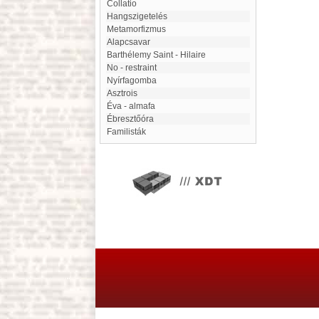
collatio
Hangszigetelés
metamorfizmus
Alapcsavar
Barthélemy Saint - Hilaire
No - restraint
Nyírfagomba
asztrois
Éva - almafa
Ébresztőóra
Familisták