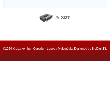
©2026 Kislexikon.hu - Copyright Lapoda Multimédia, Designed by BioDigit Kft.