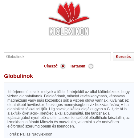
Címszó:
Tartalom:
Globulinok
fehérjenemü testek, melyek a többi fehérjéktől az által különböznek, hogy
vizben oldhatatlanok. Feloldódnak, mihelyt kevés konyhasó, kénsavas
magnézium vagy más közömbös sók a vizben oldva vannak. Kiválnak ez
oldataikból hevítéskor, felesleges mennyiségben viz hozzáadására, v. ha
oldalaikat sókkal telítjük. Hig savak, alkáliak oldják ugyan a G.-t, de át is
alakítják őket acid-, illetőleg alkalialbumináttá. Ide tartoznak a
tojássárgából nyerhető citellin, a szemlencséből előállítható krisztallin, az
izmokban található Mioszin és muszkulin, valamint a vér nedvében
előforduló szerumglobulin és fibrinogen.
Forrás: Pallas Nagylexikon