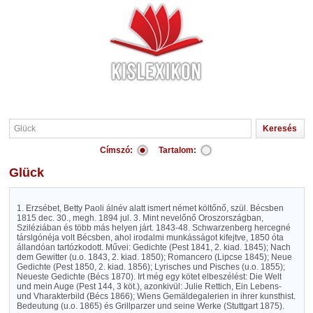
Címszó:
Tartalom:
Glück
1. Erzsébet, Betty Paoli álnév alatt ismert német költőnő, szül. Bécsben
1815 dec. 30., megh. 1894 jul. 3. Mint nevelőnő Oroszországban,
Sziléziában és több más helyen járt. 1843-48. Schwarzenberg hercegné
társlgónéja volt Bécsben, ahol irodalmi munkásságot kifejtve, 1850 óta
állandóan tartózkodott. Művei: Gedichte (Pest 1841, 2. kiad. 1845); Nach
dem Gewitter (u.o. 1843, 2. kiad. 1850); Romancero (Lipcse 1845); Neue
Gedichte (Pest 1850, 2. kiad. 1856); Lyrisches und Pisches (u.o. 1855);
Neueste Gedichte (Bécs 1870). Irt még egy kötet elbeszélést: Die Welt
und mein Auge (Pest 144, 3 köt.), azonkivül: Julie Rettich, Ein Lebens-
und Vharakterbild (Bécs 1866); Wiens Gemäldegalerien in ihrer kunsthist.
Bedeutung (u.o. 1865) és Grillparzer und seine Werke (Stuttgart 1875).