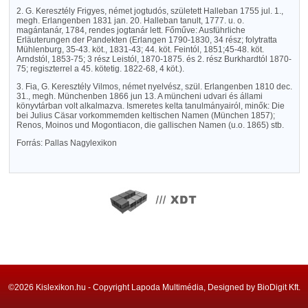
2. G. Keresztély Frigyes, német jogtudós, született Halleban 1755 jul. 1.,
megh. Erlangenben 1831 jan. 20. Halleban tanult, 1777. u. o.
magántanár, 1784, rendes jogtanár lett. Főműve: Ausführliche
Erläuterungen der Pandekten (Erlangen 1790-1830, 34 rész; folytratta
Mühlenburg, 35-43. köt., 1831-43; 44. köt. Feintól, 1851;45-48. köt.
Arndstól, 1853-75; 3 rész Leistól, 1870-1875. és 2. rész Burkhardtól 1870-
75; regiszterrel a 45. kötetig. 1822-68, 4 köt.).
3. Fia, G. Keresztély Vilmos, német nyelvész, szül. Erlangenben 1810 dec.
31., megh. Münchenben 1866 jun 13. A müncheni udvari és állami
könyvtárban volt alkalmazva. Ismeretes kelta tanulmányairól, minők: Die
bei Julius Cäsar vorkommemden keltischen Namen (München 1857);
Renos, Moinos und Mogontiacon, die gallischen Namen (u.o. 1865) stb.
Forrás: Pallas Nagylexikon
©2026 Kislexikon.hu - Copyright Lapoda Multimédia, Designed by BioDigit Kft.