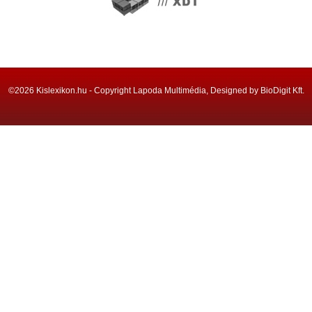
©2026 Kislexikon.hu - Copyright Lapoda Multimédia, Designed by BioDigit Kft.