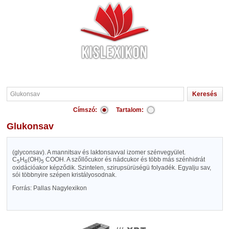
Címszó:
Tartalom:
Glukonsav
(glyconsav). A mannitsav és laktonsavval izomer szénvegyület.
C
H
(OH)
COOH. A szőllőcukor és nádcukor és több más szénhidrát
5
6
5
oxidációakor képződik. Szintelen, szirupsürüségü folyadék. Egyalju sav,
sói többnyire szépen kristályosodnak.
Forrás: Pallas Nagylexikon