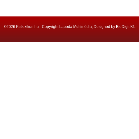
©2026 Kislexikon.hu - Copyright Lapoda Multimédia, Designed by BioDigit Kft.