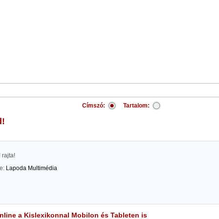
Címszó:
Tartalom:
d!
 rajta!
te:
Lapoda Multimédia
line a Kislexikonnal Mobilon és Tableten is