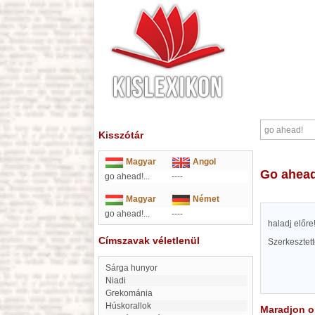
Kisszótár
Magyar
Angol
go ahea
go ahead!...
----
Magyar
Német
go ahead!...
----
haladj előre!
Címszavak véletlenül
Szerkesztet
Sárga hunyor
Niadi
Grekománia
Húskorallok
Maradjon on