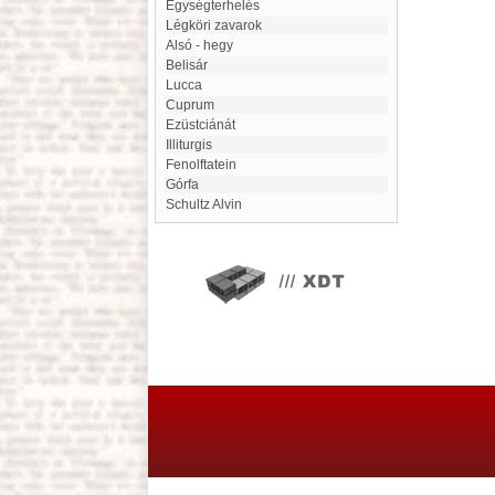
Egységterhelés
légköri zavarok
Alsó - hegy
Belisár
Lucca
Cuprum
Ezüstciánát
Illiturgis
fenolftatein
Górfa
Schultz Alvin