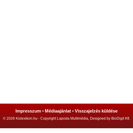
Impresszum
•
Médiaajánlat
•
Visszajelzés küldése
© 2026 Kislexikon.hu - Copyright Lapoda Multimédia, Designed by BioDigit Kft.