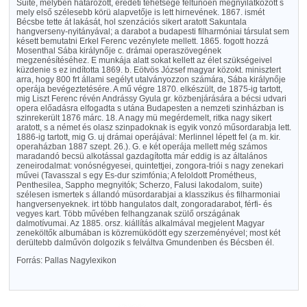
Suite, melyben határozott, eredeti tehetsége feltünően megnyilatkozott s
mely első szélesebb körü alapvetője is lett hirnevének. 1867. ismét
Bécsbe tette át lakását, hol szenzációs sikert aratott Sakuntala
hangverseny-nyitányával; a darabot a budapesti filharmóniai társulat sem
késett bemutatni Erkel Ferenc vezénylete mellett. 1865. fogott hozzá
Mosenthal Sába királynője c. drámai operaszövegének
megzenésítéséhez. E munkája alatt sokat kellett az élet szükségeivel
küzdenie s ez indította 1869. b. Eötvös József magyar közokt. minisztert
arra, hogy 800 frt állami segélyt utalványozzon számára, Sába királynője
operája bevégeztetésére. A mű végre 1870. elkészült, de 1875-ig tartott,
mig Liszt Ferenc révén Andrássy Gyula gr. közbenjárására a bécsi udvari
opera előadásra elfogadta s utána Budapesten a nemzeti szinházban is
szinrekerült 1876 márc. 18. A nagy mü megérdemelt, ritka nagy sikert
aratott, s a német és olasz szinpadoknak is egyik vonzó műsordarabja lett.
1886-ig tartott, mig G. uj drámai operájával: Merlinnel lépett fel (a m. kir.
operaházban 1887 szept. 26.). G. e két operája mellett még számos
maradandó becsü alkotással gazdagította már eddig is az általános
zeneirodalmat: vonósnégyesei, quintettjei, zongora-triói s nagy zenekari
művei (Tavasszal s egy Es-dur szimfónia; A feloldott Prométheus,
Penthesilea, Sappho megnyitók; Scherzo, Falusi lakodalom, suite)
szélesen ismertek s állandó müsordarabjai a klasszikus és filharmoniai
hangversenyeknek. irt több hangulatos dalt, zongoradarabot, férfi- és
vegyes kart. Több művében felhangzanak szülő országának
dalmotívumai. Az 1885. orsz. kiállítás alkalmával megjelent Magyar
zeneköltők albumában is közremüködött egy szerzeményével; most két
derültebb dalművön dolgozik s felváltva Gmundenben és Bécsben él.
Forrás: Pallas Nagylexikon