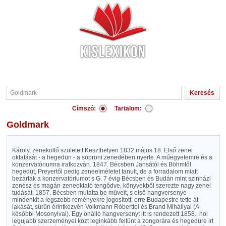
Címszó:
Tartalom:
Goldmark
Károly, zeneköltő született Keszthelyen 1832 május 18. Első zenei
oktatását - a hegedün - a soproni zenedében nyerte. A műegyetemre és a
konzervatóriumra iratkozván. 1847. Bécsben Jansától és Böhmtől
hegedüt, Preyertől pedig zeneelméletet tanult, de a forradalom miatt
bezárták a konzervatóriumot s G. 7 évig Bécsben és Budán mint szinházi
zenész és magán-zeneoktató tengődve, könyvekből szerezte nagy zenei
tudását. 1857. Bécsben mutatta be műveit, s első hangversenye
mindenkit a legszebb reményekre jogosított; erre Budapestre tette át
lakását, sürün érintkezvén Volkmann Róberttel és Brand Mihállyal (A
későbbi Mosonyival). Egy önálló hangversenyt itt is rendezett 1858., hol
legujabb szerzeményei közt leginkább feltünt a zongorára és hegedüre irt