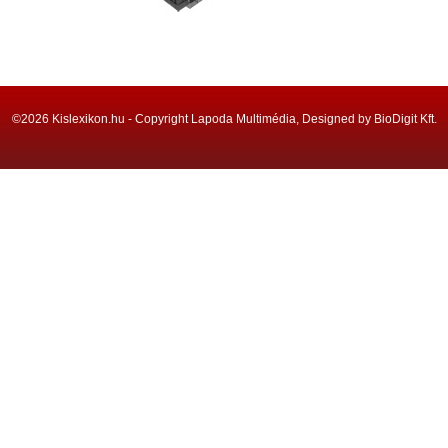
©2026 Kislexikon.hu - Copyright Lapoda Multimédia, Designed by BioDigit Kft.