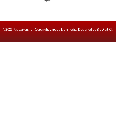
©2026 Kislexikon.hu - Copyright Lapoda Multimédia, Designed by BioDigit Kft.