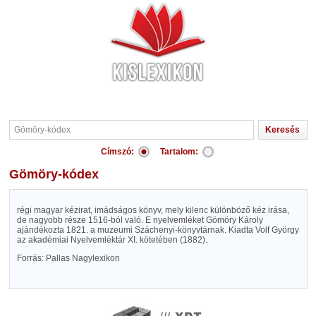
Címszó:
Tartalom:
Gömöry-kódex
régi magyar kézirat, imádságos könyv, mely kilenc különböző kéz irása,
de nagyobb része 1516-ból való. E nyelvemléket Gömöry Károly
ajándékozta 1821. a muzeumi Száchenyi-könyvtárnak. Kiadta Volf György
az akadémiai Nyelvemléktár XI. kötetében (1882).
Forrás: Pallas Nagylexikon