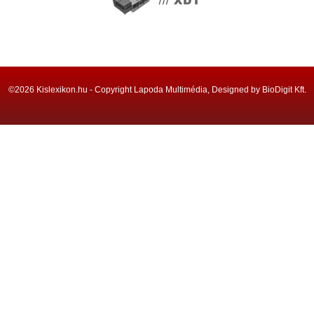
©2026 Kislexikon.hu - Copyright Lapoda Multimédia, Designed by BioDigit Kft.