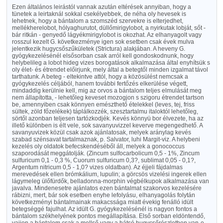
Ezen általános leirástól vannak azután eltérések annyiban, hogy a
tünetek a leirtaknál sokkal csekélyebbek, de néha oly hevesek is
lehetnek, hogy a bántalom a szomszéd szervekre is elterjedhet,
mellékherelobot, hólyaghurutot, düllőmirigylobot, a nyirkutak lobját, sőt -
bár ritkán - genyedő lágyékmirigylobot is okozhat. Az elhanyagolt vagy
rosszul kezelt G. következménye igen sok esetben csak évek mulva
jelentkezik hugycsőszűkületek (Strictura) alakjában. A heveny G.
gyógykezelésénél elsősorban csak arról kell gondoskodnunk, hogy
helybelileg a lobot hideg vizes borogatások alkalmazása által enyhítsük s
oly élet- és étrendet előirjunk, mely által a betegtől minden izgalmat távol
tarthatunk. A beteg - eltekintve attól, hogy a közösülést nemcsak a
gyógykezelés céljából, hanem további fertőzés elkerülése végett,
mindaddig kerülnie kell, mig az orvos a bántalom teljes elmulását meg
nem állapította, - lehetőleg keveset mozogjon s szigoru étrendet tartson
be, amennyiben csak könnyen emészthető ételekkel (leves, tej, friss
sültek, zöld főzelékek) táplálkozzék, szesztartalmu italoktól lehetőleg,
sörtől azonban teljesen tartózkodjék. Kevés könnyü bor élvezete, ha az
illető különben is élt vele, sok savanyuvizzel keverve megengedhető. A
savanyuvizek közül csak azok ajánlatosak, melyek aránylag kevés
szabad szénsavat tartalmaznak, p. Salvator, luhi Margit-viz. A helybeni
kezelés oly oldatok befecskendéséből áll, melyek a gonococcus
szaporodását meggátolják. (Zincum sulfocarbolicum 0,5 - 1%, Zincum
sulfuricum 0,1 - 0,3 %, Cuorum sulfuricum 0,3?, sublimat 0,05 - 0,1?,
Argentum nitricum 0,5 - 1,0? vizes oldatban). Az éjjeli fájdalmas
merevedések ellen brómkálium, lupulin; a görcsös vizelési ingerek ellen
lágymeleg ülőfürdők, belladonna-morphin végbélkupok alkalmazása van
javalva. Mindenesetre ajánlatos ezen bántalmat szakorvos kezelésére
rábizni, mert, bár sok esetben enyhe lefolyásu, elhanyagolás folytán
következményi bántalmainak makacssága miatt évekig fenálló idült
betegséggé fajulhat. Az idült G. gyógykezelésénél is nagyon fontos a
bántalom székhelyének pontos megállapítása. Első sorban eldöntendő,