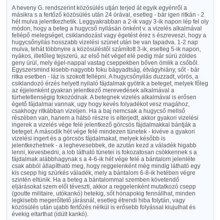
A heveny G. rendszerint közösülés utján terjed át egyik egyénről a
másikra s a fertőző közösülés után 24 órával, esetleg - bár igen ritkán - 2
hét mulva jelentkezhetik. Leggyakrabban a 2-ik vagy 3-ik napon lép fel oly
módon, hogy a beteg a hugycső nyilásán önként v. a vizelés alkalmával
fellépő melegséget, csiklandozást vagy égetést érez s észreveszi, hogy a
hugycsőnyilás hosszabb vizelési szünet után be van tapadva. 1-2 nap
mulva, tehát többnyire a közösüléstől számított 3-ik, esetleg 5-ik napon,
nyákos, illetőleg tejszerü, az első hét végef elé pedig már sürü zöldes
geny ürül, mely éjjel-nappal vastag cseppekben bőven ömlik a csőből.
Egyszersmind kisebb-nagyobb foku bágyadtság, étvágyhiány, sőt - bár
ritka esetben - láz is szokott fellépni. A hugycsőnyilás duzzadt, vörös, a
csiklandozó érzés helyett nyilaló fájdalmak gyötrik a beteget, melyek főleg
az éjjelenként gyakran jelentkező merevedések alkalmával a
türhetetlenségig fokozódnak. A betegnek vizelés alkalmával is erősen
égető fájdalmai vannak, ugy hogy kevés folyadékot vesz magához,
csakhogy ritkábban vizeljen. Ha a baj nemcsak a hugycső mellső
részében van, hanem a hátsó részre is elterjedt, akkor gyakori vizelési
ingerek a vizelés vége felé jelentkező görcsös fájdalmakkal bántják a
beteget. A második hét vége felé mindezen tünetek - kivéve a gyakori
vizelési ingert és a görcsös fájdalmakat, melyek később is
jelentkezhetnek - a leghevesebbek, de azután kezd a váladék higabb
lenni, kevesbedni, a lob látható tünetei is fokozatosan csökkennek s a
fájdalmak alábbhagynak s a 4-6-ik hét vége felé a bántalom jelenléte
csak abból állapítható meg, hogy reggelenként még mindig látható egy
kis csepp hig szürkés váladék, mely a bántalom 6-8-ik hetében végre
szintén eltünik. Ha a beteg a bántalommal szemben követendő
eljárásokat szem elől téveszti, akkor a reggelenként mutatkozó csepp
(goutte militaire, utókankó) hetekig, sőt hónapokig fennállhat, minden
legkisebb megerőltető járásnál, esetleg étrendi hiba folytán, vagy
közösülés után ujabb fertőzés nélkül is erősebb folyással kiujulhat és
évekig eltarthat (idült kankó).