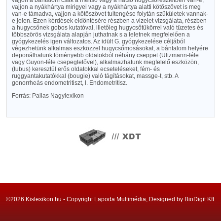
vajjon a bántalom csak a mellső vagy a hátsó hugycsőrészletben van-e,
vajjon a nyákhártya mirigyei vagy a nyákhártya alatti kötőszövet is meg
van-e támadva, vajjon a kötőszövet tultengése folytán szükületek vannak-
e jelen. Ezen kérdések eldöntésére részben a vizelet vizsgálata, részben
a hugycsőnek gobos kutatóval, illetőleg hugycsőtükörrel való tüzetes és
többszörös vizsgálata alapján juthatnak s a leletnek megfelelően a
gyógykezelés igen változatos. Az idült G. gyógykezelése céljából
végezhetünk alkalmas eszközzel hugycsőmosásokat, a bántalom helyére
deponálhatunk töményebb oldatokból néhány cseppet (Ultzmann-féle
vagy Guyon-féle csepegtetővel), alkalmazhatunk megfelelő eszközön,
(tubus) keresztül erős oldatokkal ecseteléseket, fém- és
ruggyantakutatókkal (bougie) való tágításokat, massge-t, stb. A
gonorrheás endometritiszt, l. Endometritisz.
Forrás: Pallas Nagylexikon
©2026 Kislexikon.hu - Copyright Lapoda Multimédia, Designed by BioDigit Kft.