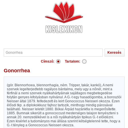
Címszó:
Tartalom:
Gonorrhea
(gör. Blennorhoea, blennorrhagia, ném. Tripper, takár, kankó), A nemi
szervek legelterjedtebb ragályos bántalma, mely ugy a nőnél, mint a
férfinál a nemi szervek nyálkahártyáinak sajátlagos megbetegedése
folytán genyes kifolyásban nyilvánul. A G.-t egy hasadógomba, a boroszlói
Neisser által 1879. felfedezett és leirt Gonococcus Neisseri okozza. Ezen
élősdi tkp. a diplokokkusz fajhoz tartozik, minthogy mindig párosával
található. Neisser leletét 1880. Bókai Árpád hazánkfia is megerősítette.
1885. Bumnak sikerült a gonococcust mesterséges talajon tenyészteni s
annak 20. nemzedékével is a női nyálkahártyán tipikus G.-t előidézni.
Ezen kisérlet a tudományos mai állása szerint kétségtelenné tette, hogy a
G.-t tényleg a Gonococcus Neisseri okozza.