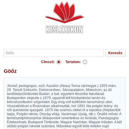
Címszó:
Tartalom:
Göőz
József, pedagogus, szül. Aszalón (Abauj-Torna vármegye.) 1855 márc.
28. Tanult Szikszón, Debrecenben, Sárospatakon, Miskolcon; az áll.
tanítóképzőintézetet Budán, a tud. egyetem filozofiai fakultását
Budapesten végezte s 1879. ugyanitt tett középiskolai tanári és
bölcsészettudori szigorlatot. Egy évig volt külföldön tanulmányi uton.
Visszatértével a fővárosban alkalmazták, hol 1891 óta polgári leány- és
női ipariskolai igazgató. 1875 óta számos cikket irt a lapokba (Néptanítók
lapja, Polgári iskola, Ország-világ, Vasárnapi Ujság, stb.). Önálló művei: A
természetphilosophiai álláspontok ismertetése és birálata; Paedagogiai
Értekezések; Budapest Története; Magyar Nyelvtan; Magyar Irálytan. A két
utóbbi polgári iskolák számára. Másokkal együtt több kötetre rugó