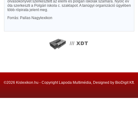
olvasókönyvet szerkesztett az elemi és polgári iskolák számára. Nyolc év
óta szerkeszti a Polgári iskola c. szaklapot. A tanügyi organizáció ügyében
több röpirata jelent meg.
Forrás: Pallas Nagylexikon
©2026 Kislexikon.hu - Copyright Lapoda Multimédia, Designed by BioDigit Kft.