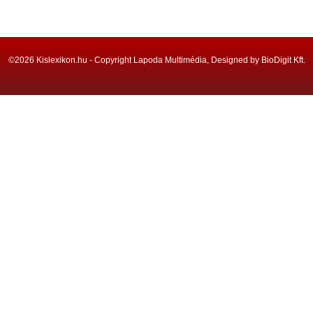
©2026 Kislexikon.hu - Copyright Lapoda Multimédia, Designed by BioDigit Kft.