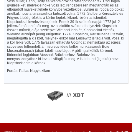
Voss Miller, Hahn, Hölty és Wehrs örök barátságot fogadtak. Ettől fogva
gyüléseiket, melyek elnöke Voss lett, rendszeresen megtartották és az
elfogadott műveket fekete könyvbe vezették be. Bürger is irt oda dolgokat,
anélkül, hogy a társasághoz tartozott volna. 1772. Stolberg Keresztély és
Frigyes Lipót grófok is a körbe léptek, kiknek révén az istenített
Klopstockkal levelezésbe jöttek. Ennek 39-ik születésnapját 1773 jul. 2.
jellemző módon ülték meg: az asztalfőn székre elhelyezték Klopstock
összes műveit, alája széttépve Wieland Idris-ét, Klopstockot éltették,
Wieland arcképét pedig elégették. 1774. Klopstock, Karlsruheba utazván,
meglátogatta a kis kört, melynek ekkor már Leisewitz is tagja volt. Voss, ki
a kör lelke volt, 1775 tavaszán elhagyta Göttingát, nemsokára az egész
szövetség fölbomlott, ár még egy ideig költői munkásságuk Boie
Musenalmanach-jában látott napvilágot. A göttingai költők körének
történetét legjobban Vossnak Brücknerhez. Boiehoz és
menyasszonyához irt levelei világítják meg. A Hainbund (ligetkör) nevet
Klopstock adta a körnek.
Forrás: Pallas Nagylexikon