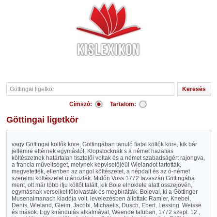
Címszó:
Tartalom:
Göttingai ligetkör
vagy Göttingai költők köre, Göttingában tanuló fiatal költők köre, kik bár
jellemre eltérnek egymástól, Klopstocknak s a német hazafias
költészetnek határtalan tisztelői voltak és a német szabadságért rajongva,
a francia műveltséget, melynek képviselőjéül Wielandot tartották,
megvetették, ellenben az angol költészetet, a népdalt és az ó-német
szerelmi költészetet utánozták. Midőn Voss 1772 tavaszán Göttingába
ment, ott már több ifju költőt talált, kik Boie elnöklete alatt összejövén,
egymásnak verseiket fölolvasták és megbirálták. Boieval, ki a Göttinger
Musenalmanach kiadója volt, levelezésben állottak: Ramler, Knebel,
Denis, Wieland, Gleim, Jacobi, Michaelis, Dusch, Ebert, Lessing. Weisse
és mások. Egy kirándulás alkalmával, Weende faluban, 1772 szept. 12.,