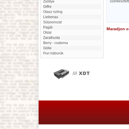
Szerkesztet
Zsöllye
Giffre
Olasz rizling
Liebenau
súlysorozat
Pagát
Maradjon on
oldal
Zarathusta
Berry - csatorna
Gölle
pun háborúk