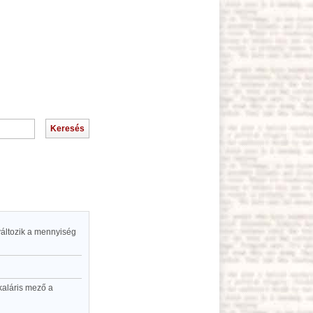
változik a mennyiség
kaláris mező a