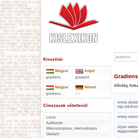
Kisszótár
Magyar
Angol
gradiens
gradiens
gradient
élővilág, fiz
Magyar
Német
gradiens...
----
vmely skalár
Címszavak véletlenül
egy adott po
vmely mennyi
Lorze
Aulikusok
olyan vekto
mikroszkopikus, mikroszkópos
leggyorsabb
Gerlach