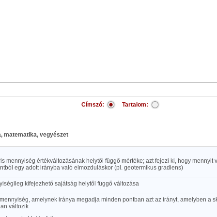
Címszó:
Tartalom:
ika, matematika, vegyészet
is mennyiség értékváltozásának helytől függő mértéke; azt fejezi ki, hogy mennyit 
ntból egy adott irányba való elmozduláskor (pl. geotermikus gradiens)
ségileg kifejezhető sajátság helytől függő változása
rmennyiség, amelynek iránya megadja minden pontban azt az irányt, amelyben a s
an változik