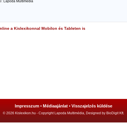
te:
Lapoda Multimédia
line a Kislexikonnal Mobilon és Tableten is
Impresszum
•
Médiaajánlat
•
Visszajelzés küldése
© 2026 Kislexikon.hu - Copyright Lapoda Multimédia, Designed by BioDigit Kft.