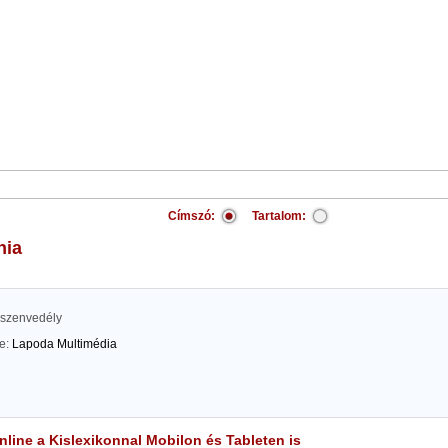
Címszó:
Tartalom:
nia
sszenvedély
te:
Lapoda Multimédia
line a Kislexikonnal Mobilon és Tableten is