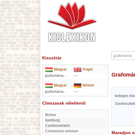
Kisszótár
Magyar
Angol
grafomá
grafománia...
----
Magyar
Német
grafománia...
----
beteges írá
Címszavak véletlenül
Szerkesztet
Brzina
Isenburg
Cantonnement
consensus omnium
Maradjon on