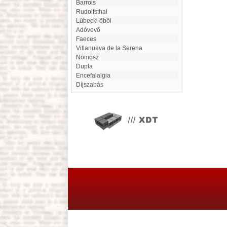
Barrois
Rudolfsthal
Lübecki öböl
Adóvevő
faeces
Villanueva de la Serena
Nomosz
dupla
encefalalgia
Díjszabás