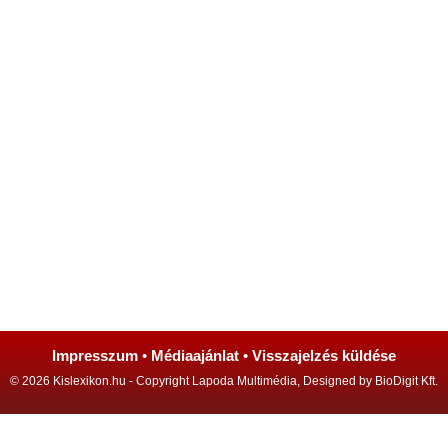
Impresszum
•
Médiaajánlat
•
Visszajelzés küldése
© 2026 Kislexikon.hu - Copyright Lapoda Multimédia, Designed by BioDigit Kft.