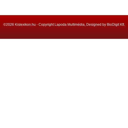
©2026 Kislexikon.hu - Copyright Lapoda Multimédia, Designed by BioDigit Kft.