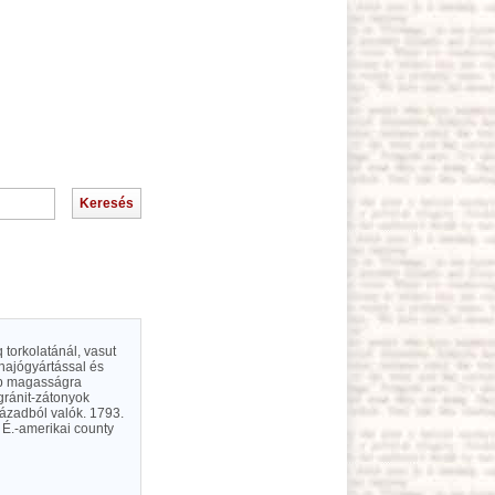
 torkolatánál, vasut
 hajógyártással és
obb magasságra
 gránit-zátonyok
ázadból valók. 1793.
 É.-amerikai county