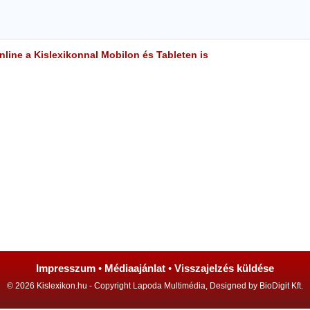
line a Kislexikonnal Mobilon és Tableten is
Impresszum
•
Médiaajánlat
•
Visszajelzés küldése
© 2026 Kislexikon.hu - Copyright Lapoda Multimédia, Designed by BioDigit Kft.