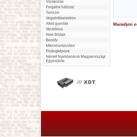
várakozás
forgalmi hálózat
Terrezin
vegyértékelektron
alkid gyanták
Maradjon on
Vecellinus
New Bridge
Benöfy
mikromanipulátor
Pizángképüek
Német Nyelvtanárok Magyarországi
Egyesülete