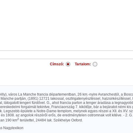
Címszó:
Tartalom:
 villy), város La Manche francia départementban, 26 km.-nyire Avranchestól, a Boscq
a Manche partján, (1891) 12721 lakossal, osztrigatenyésztéssel, halzsirkészítéssel,
al, látogatott tengeri fürdővel. G., ahol francia parton a tenger áradása a legnagy
ereskedelmi forgalmát tekintve, Franciaország 7. kikötője, bár a bejáratot némi kis
k. Legszebb épülete a Notre-Dame-templom, melynek egyes részei a XII. és XV. sz
és 1808. az angolok részéről erős, de eredménytelen ostromnak volt kitéve. - 2. G.
2
ban 190 km
területtel, 24484 lak. Székhelye Oxford.
las Nagylexikon