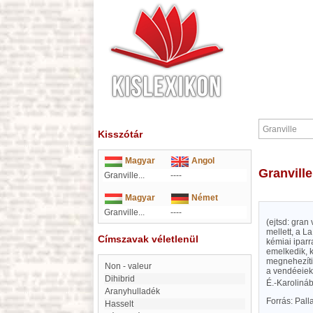
Kisszótár
Magyar
Angol
Granville
Granville...
----
Magyar
Német
Granville...
----
(ejtsd: gran
mellett, a L
Címszavak véletlenül
kémiai iparr
emelkedik, k
megnehezíti
Non - valeur
a vendéeiek 
dihibrid
É.-Karoliná
Aranyhulladék
Forrás: Pal
Hasselt