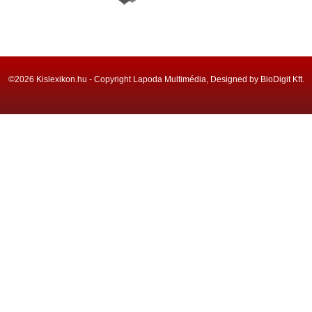
©2026 Kislexikon.hu - Copyright Lapoda Multimédia, Designed by BioDigit Kft.