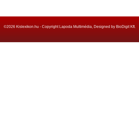
©2026 Kislexikon.hu - Copyright Lapoda Multimédia, Designed by BioDigit Kft.