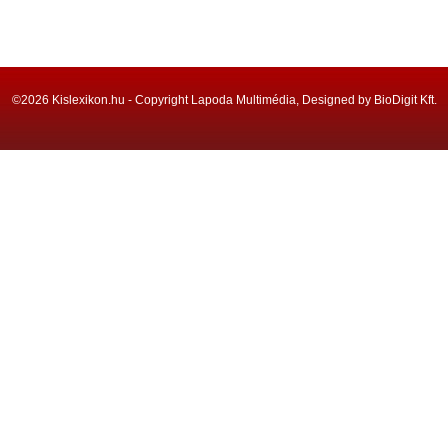
©2026 Kislexikon.hu - Copyright Lapoda Multimédia, Designed by BioDigit Kft.