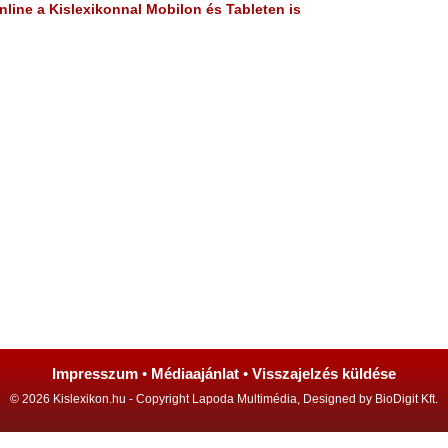
line a Kislexikonnal Mobilon és Tableten is
Impresszum
•
Médiaajánlat
•
Visszajelzés küldése
© 2026 Kislexikon.hu - Copyright Lapoda Multimédia, Designed by BioDigit Kft.