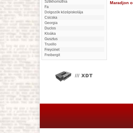
sztikhomüthia
Maradjon on
Fa
Dolgozók középiskolája
Csicska
Georgia
Duclos
kloáka
gusztus
Truxillo
Freycinet
Freibergit