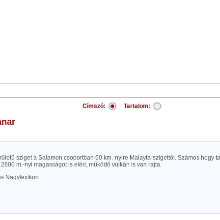
Címszó:
Tartalom:
anar
rületü sziget a Salamon csoportban 60 km.-nyire Malayta-szigettől. Számos hogy t
2600 m.-nyi magasságot is eléri, működő vulkán is van rajta.
las Nagylexikon