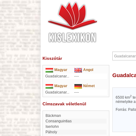
Kisszótár
Magyar
Angol
Guadalc
Guadalcanar...
----
Magyar
Német
Guadalcanar...
----
2
6500 km
te
némelyike a 
Címszavak véletlenül
Forrás: Pal
Bäckman
Consanguintias
Iserlohn
Páholy