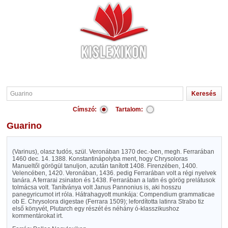
Címszó:
Tartalom:
Guarino
(Varinus), olasz tudós, szül. Veronában 1370 dec.-ben, megh. Ferrarában
1460 dec. 14. 1388. Konstantinápolyba ment, hogy Chrysoloras
Manueltől görögül tanuljon, azután tanított 1408. Firenzében, 1400.
Velencében, 1420. Veronában, 1436. pedig Ferrarában volt a régi nyelvek
tanára. A ferrarai zsinaton és 1438. Ferrarában a latin és görög prelátusok
tolmácsa volt. Tanítványa volt Janus Pannonius is, aki hosszu
panegyricumot irt róla. Hátrahagyott munkája: Compendium grammaticae
ob E. Chrysolora digestae (Ferrara 1509); lefordította latinra Strabo tiz
első könyvét, Plutarch egy részét és néhány ó-klasszikushoz
kommentárokat irt.