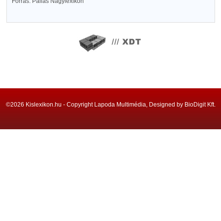
Forrás: Pallas Nagylexikon
©2026 Kislexikon.hu - Copyright Lapoda Multimédia, Designed by BioDigit Kft.