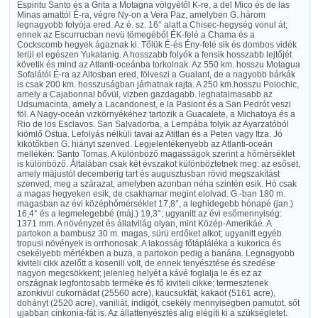
Espiritu Santo és a Grita a Motagna völgyétől K-re, a del Mico és de las
Minas amattól É-ra, végre Ny-on a Vera Paz, amelyben G. három
legnagyobb folyója ered. Az é. sz. 16° alatt a Chisec-hegység vonul át;
ennek az Escurrucban nevü tömegéből ÉK-felé a Chama és a
Cockscomb hegyek ágaznak ki. Tőlük É-és Ény-felé sik és dombos vidék
terül el egészen Yukatanig. A hosszabb folyók a fensik hosszabb lejtőjét
követik és mind az Atlanti-oceánba torkolnak. Az 550 km. hosszu Motagua
Sofalától É-ra az Altosban ered, fölveszi a Gualant, de a nagyobb bárkák
is csak 200 km. hosszuságban járhatnak rajta. A 250 km.hosszu Polochic,
amely a Cajabonnal bővül, vizben gazdagabb. leghatalmasabb az
Udsumacinta, amely a Lacandonest, e la Pasiont és a San Pedrót veszi
föl. A Nagy-oceán vizkörnyékéhez tartozik a Guacalete, a Michatoya és a
Rio de los Esclavos. San Salvadorba, a Lempába folyik az Ayarzatóból
kiömlő Ostua. Lefolyás nélküli tavai az Atitlan és a Peten vagy Itza. Jó
kikötőkben G. hiányt szenved. Legjelentékenyebb az Atlanti-oceán
mellékén: Santo Tomas. A különböző magasságok szerint a hőmérséklet
is különböző. Általában csak két évszakot különböztetnek meg: az esőset,
amely májustól decemberig tart és augusztusban rövid megszakítást
szenved, meg a szárazat, amelyben azonban néha szintén esik. Hó csak
a magas hegyeken esik, de csakhamar megint elolvad. G.-ban 180 m.
magasban az évi középhőmérséklet 17,8°, a leghidegebb hónapé (jan.)
16,4° és a legmelegebbé (máj.) 19,3°; ugyanitt az évi esőmennyiség:
1371 mm. A növényzet és állatvilág olyan, mint Közép-Amerikáé. A
partokon a bambusz 30 m. magas, sürü erdőket alkot; ugyanitt egyéb
tropusi növények is orrhonosak. A lakosság főtápláléka a kukorica és
csekélyebb mértékben a buza, a partokon pedig a banána. Legnagyobb
kiviteli cikk azelőtt a kosenill volt, de ennek tenyésztése és szedése
nagyon megcsökkent; jelenleg helyét a kávé foglalja le és ez az
országnak legfontosabb terméke és fő kiviteli cikke; termesztenek
azonkivül cukornádat (25560 acre), kaucsukfát, kakaót (5161 acre),
dohányt (2520 acre), vaniliát, indigót, csekély mennyiségben pamutot, sőt
ujabban cinkonia-fát is. Az állattenyésztés alig elégíti ki a szükségletet.