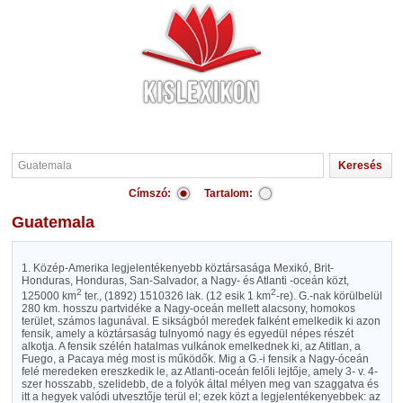
Címszó:
Tartalom:
Guatemala
1. Közép-Amerika legjelentékenyebb köztársasága Mexikó, Brit-
Honduras, Honduras, San-Salvador, a Nagy- és Atlanti -oceán közt,
2
2
125000 km
ter., (1892) 1510326 lak. (12 esik 1 km
-re). G.-nak körülbelül
280 km. hosszu partvidéke a Nagy-oceán mellett alacsony, homokos
terület, számos lagunával. E sikságból meredek falként emelkedik ki azon
fensik, amely a köztársaság tulnyomó nagy és egyedül népes részét
alkotja. A fensik szélén hatalmas vulkánok emelkednek ki, az Atitlan, a
Fuego, a Pacaya még most is működők. Mig a G.-i fensik a Nagy-óceán
felé meredeken ereszkedik le, az Atlanti-oceán felőli lejtője, amely 3- v. 4-
szer hosszabb, szelidebb, de a folyók által mélyen meg van szaggatva és
itt a hegyek valódi utvesztője terül el; ezek közt a legjelentékenyebbek: az