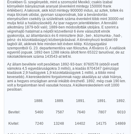
Ércekben G. szegényebb, mint a szomszéd Mexikó; csakis Izabal
környékén bányásznak aranyat (évenként mintegy 150000 frank
értékben). A lakosok, akik közt mintegy 900000 indus, az aztek, toltek és
maja törzsek utódai, gyorsan szaporodnak, bár a bevándorlás
elenyészően csekély (a születések száma évenként több mint 30000-rel
mulja felül a halálozásokét). Az ipar nagyon jelentéktelen. A fennálló
alkotmány 1879-ből való; 1889-ben módosították utoljára. E szerint a
végrehajtó hatalmat a néptől közvetlenül 6 évre választott elnök
gyakorolja, az államtanács és 6 minisztere (kül-, bel-, közmunka-, had-,
pénz- és közoktatásügyi) közbenjárásával. A törvényhozó testület 69
tagból áll, akiknek fele minden két évben kilép. Közigazgatási
szempontból G. 23. departementóra van fölosztva. A főváros G. A vallások
egyenlő joguak. 1892-ben 1288 iskola állott fenn 65322 tanulóval, de az
iskolakötelesek száma 143543-at tett ki.
Az állam bevétele volt pesókban 1892-93-ban: 8760578 (ebből esett
vámokra 4,5 egyedáruságokra 3 millió), a kiadás 8704347 (pénzügyi
kiadások 2,9 hadügyiek 1,9 közoktatásügyiek 1 millió, a többi mind
kevesebb). A kereskedelmi forgalomnak nagy akadálya az utak hiánya,
ami a hegyes országban annál inkább érezhető. 1892. még csak 190 km.
volt a forgalomban levő vasutak hossza. A külkereskedelem volt 1000
pesóban:
1888.
1889.
1891.
1891.
1892.
Bevitel:
5460
7587
7640
7807
6010
Kivitel:
7240
13248
14402
14175
14869