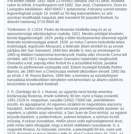
A fő kiviteli cikkek: 1892. kávé 13765983, banána 398741 peso, továbbá
cukor és bőrök. A hajóforgalom volt 1892. San José, Champerico, Ocos és
Livingston kikötőkben: 469749457 t. tartalommal. A törvény szerint minden
fegyverfogható polgár 18. évétől az 50-ikig katonaköteles; ez alól
azonban kiválthatják magukat, akik évenként 50 piasztert fizetnek. Az
állandó hadsereg 3718 főből áll.
Történelem. G.-t 1524. Pedro de Alvaredo hódította meg és az uj-
spanyolországi alkirálysághoz csatolta. 1821. Mexiko példáját követvén,
kivivta függetlenségét. 1824. pedig a többi középamerikai állammal együtt
federativ köztársasággá alakult. 1839. az indus Carrera biztosította teljes
önállóságát, legyőzvén Morazant, a federativ állam elnökét és az ennek
pártjára álló San Salvadort, 1840-ben átvette G.-ben az elnökséget és
1865-ig diktátori hatalommal kormányzott. Halála után Vincente Cerna lett
elnökké, akit 1871 május havában Granados hatalmától megfosztott.
Granados a kat. papság ellen fordult és a jezsuitákat kiűzte, javaikat
elvette és párthiveinek osztogatta szét. Ebbeli munkáját folytatta Rufino
Barrios, aki 1885-ben a Chelchuapa melletti ütközetben elesett. 1892 óta
az elnök J. M. Reyna Barrios. 1894 febr. a kormány az ezüstárfolyam
hanyatlása következtében kénytelen volt kimondani az állami csődöt és
beszüntetni a kamatok fizetését.
2. G. (Santiago de G. v. Nueva), az ugyanily nevü közép-amerikai
köztársaság fővárosa, érseki székhely, 80 km.-nyire a Nagy-oceántól,
1481-1529 m. magasban, vasuttal (1892) 73000 lak., jelentéktelen
posztó- és agyagiparral. Az egyenes utcákból és nagyobbára alacsony
házakból,
kietlen környéken épült városnak jelentékenyebb épületei: az
egyetem, a cabildo azaz városház, a San Juan de Dios-kórház, az egykori
jezsuita klastrom, a politechnikum, számos templom, a szinház és két
erősség. A száraz évszakban, midőn poros volta egészségtelenné teszi,
jobb módu lakói elhagyják, hogy a közeli vidékeken nyaraljanak. G. a
negyedik főváros. Az indusoké, lximché, a jelenlegitől 60 km.-nyire volt;
1524. Alvaredó az Agua lábához tette át, ahol Ciudad Vieja áll, 1541. az