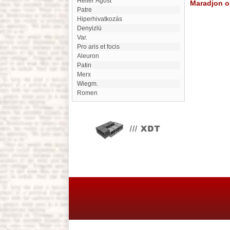
Heller Ágost
Maradjon on
Patre
Hiperhivatkozás
Denyizlü
var.
Pro aris et focis
aleuron
Patin
Merx
Wiegm.
Romen