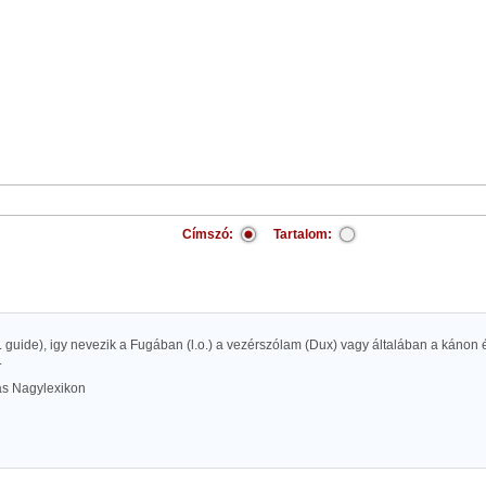
Címszó:
Tartalom:
c. guide), igy nevezik a Fugában (l.o.) a vezérszólam (Dux) vagy általában a kánon 
.
las Nagylexikon