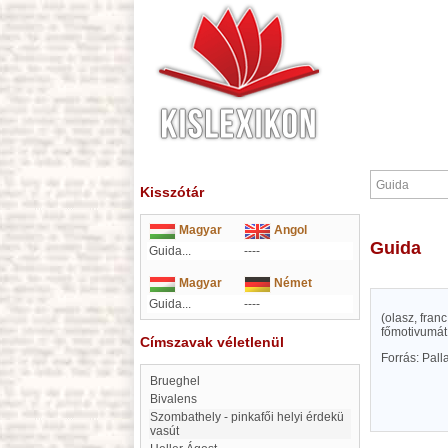
Kisszótár
Magyar
Angol
Guida
Guida...
----
Magyar
Német
Guida...
----
(olasz, fran
főmotivumát
Címszavak véletlenül
Forrás: Pal
Brueghel
bivalens
Szombathely - pinkafői helyi érdekü
vasút