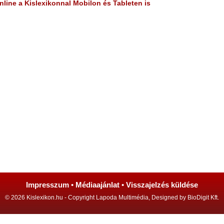
line a Kislexikonnal Mobilon és Tableten is
Impresszum
•
Médiaajánlat
•
Visszajelzés küldése
© 2026 Kislexikon.hu - Copyright Lapoda Multimédia, Designed by BioDigit Kft.