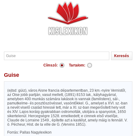
Címszó:
Tartalom:
Guise
(ejtsd: güiz), város Aisne francia départementban, 23 km.-nyire Vernistől,
az Oise jobb partján, vasut mellett, (1891) 8153 lak., kályhagyárral,
amelyben 400 munkás számára lakások is vannak (familistere), sál-,
pamutkelme- és posztószövéssel, vasöntőkkel. G., amelyet a XVI. sz.-ban
a nevét viselő család hiressé tett, már a XI. sz-ban megerősített hely volt
és XIV. Lajos koráig gyakrabban ostromolták, utoljára a spanyolok, 1650
sikertelenül. Hercegségre 1528. emelkedett; e cimnek első viselője,
Claude de Lorraine 1549., építette azt a kastélyt, amely máig is fennáll. V.
ö. Pécheur, Hist. de la ville de G. (Vervins 1851).
Forrás: Pallas Nagylexikon