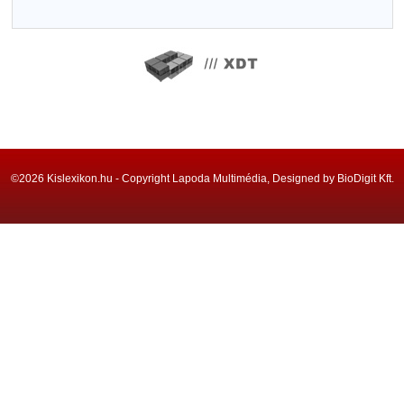
©2026 Kislexikon.hu - Copyright Lapoda Multimédia, Designed by BioDigit Kft.