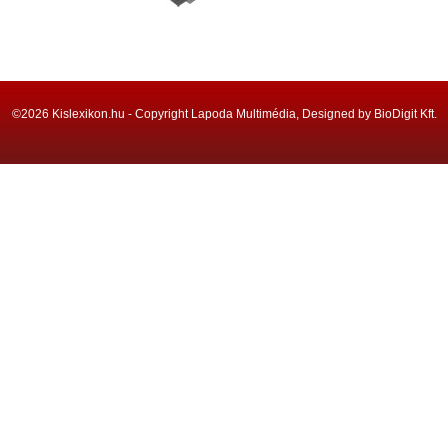
©2026 Kislexikon.hu - Copyright Lapoda Multimédia, Designed by BioDigit Kft.