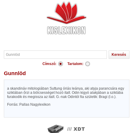
Címszó:
Tartalom:
Gunnlöd
a skandináv mitologiában Suttung óriás leánya, aki atyja parancsára egy
sziklában őrzi a bölcsességet hozó italt. Odin kigyó alakjában a sziklába
furakodik és megissza az italt. G.-nak Odintól fia születik: Bragi (l.o.).
Forrás: Pallas Nagylexikon