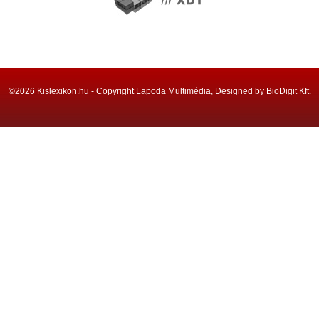
©2026 Kislexikon.hu - Copyright Lapoda Multimédia, Designed by BioDigit Kft.