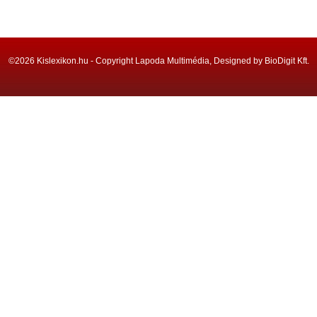
©2026 Kislexikon.hu - Copyright Lapoda Multimédia, Designed by BioDigit Kft.