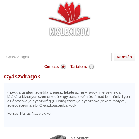
Címszó:
Tartalom:
Gyászvirágok
(növ.), általában sötétlila v. egész fekete szinü virágok, melyeknek a
látására bizonyos szomorkodó vagy bánatos érzés támad bennünk. Ilyen
az árvácska, a gyászvirág (l. Ördögszem), a gyászoska, fekete mályva,
sötét georgina stb. Gyászkoszoruba kötik.
Forrás: Pallas Nagylexikon