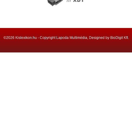
©2026 Kislexikon.hu - Copyright Lapoda Multimédia, Designed by BioDigit Kft.