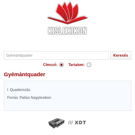
Címszó:
Tartalom:
Gyémántquader
l. Quaderozás.
Forrás: Pallas Nagylexikon