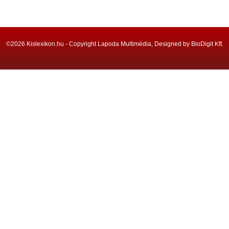
©2026 Kislexikon.hu - Copyright Lapoda Multimédia, Designed by BioDigit Kft.