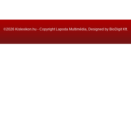
©2026 Kislexikon.hu - Copyright Lapoda Multimédia, Designed by BioDigit Kft.