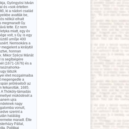
kja, Gyöngyösi István
l és «sok értetlen
ő, ki a nádori család
yeikbe avatták be,
s nélkül elhalt
is megmaradt Gy.
ává tette. Ez nem
letyka miatt, egy év
ge volt, s Gy. is egy
 küzdő urnője 400
nusért. Nemsokára a
megjelent a királytól
esztve, honnan
. Mikor Szécsi Máriát
 is segítségére
nél (1671-1676) és a
 Krasznahorka-
ugy látszik
egyei élet mozgalmaiba
ét megengedte a
ispán jelöléséből az
 felkarolták. 1685.
. A Thököly-támadás
 mellyel müködését a
 hanem ujra
rendeknek nagy
ugalomba vonult,
kedve szerint a
zután haláláig
yermeke maradt. Élte
sterházy Pállal,
ta. Politikai