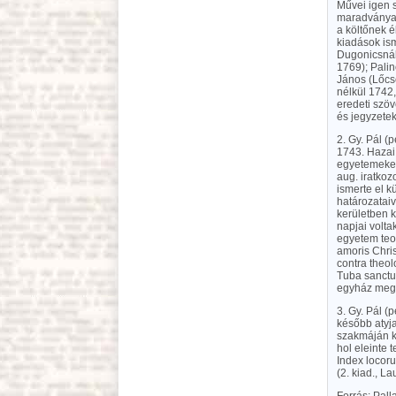
Művei igen 
maradványai
a költőnek é
kiadások is
Dugonicsnál
1769); Pali
János (Lőcs
nélkül 1742
eredeti szöv
és jegyzetek
2. Gy. Pál (
1743. Hazai
egyetemeket 
aug. iratkoz
ismerte el k
határozataiv
kerületben k
napjai volta
egyetem teol
amoris Chris
contra theol
Tuba sanctuar
egyház mega
3. Gy. Pál (
később atyja
szakmáján ki
hol eleinte 
Index locor
(2. kiad., L