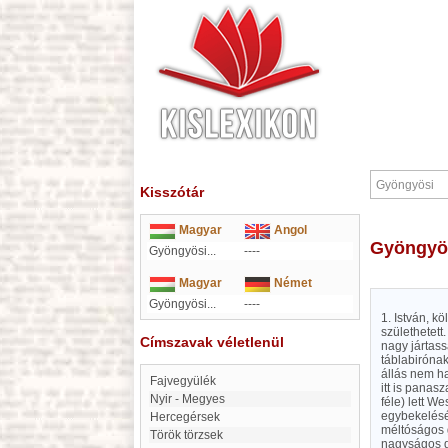
Kisszótár
Magyar
Angol
Gyöngyö
Gyöngyösi...
----
Magyar
Német
Gyöngyösi...
----
1. István, k
születhetett
Címszavak véletlenül
nagy jártass
táblabirónak 
állás nem ha
Fajvegyülék
itt is panas
Nyir - Megyes
féle) lett W
egybekelésé
Hercegérsek
méltóságos g
Török törzsek
nagyságos g