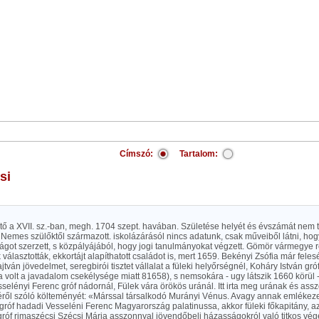
Címszó:
Tartalom:
si
öltő a XVII. sz.-ban, megh. 1704 szept. havában. Születése helyét és évszámát nem 
. Nemes szülőktől származott. iskolázárásól nincs adatunk, csak műveiből látni, hog
ágot szerzett, s közpályájából, hogy jogi tanulmányokat végzett. Gömör vármegye r
választották, ekkortájt alapíthatott családot is, mert 1659. Bekényi Zsófia már feleség
jtván jövedelmet, seregbirói tisztet vállalat a füleki helyőrségnél, Koháry István gró
za volt a javadalom csekélysége miatt 81658), s nemsokára - ugy látszik 1660 körül -
esselényi Ferenc gróf nádornál, Fülek vára örökös uránál. Itt irta meg urának és a
ről szóló költeményét: «Márssal társalkodó Murányi Vénus. Avagy annak emlékez
róf hadadi Vesseléni Ferenc Magyarország palatinussa, akkor füleki főkapitány, az
róf rimaszécsi Szécsi Mária asszonnyal jövendőbeli házasságokról való titkos vég