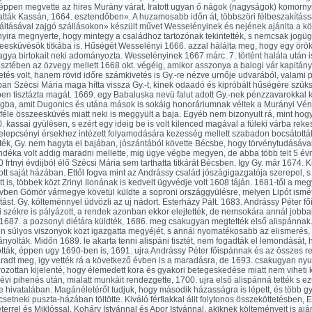
éppen megvette az hires Murány várat. Iratott ugyan ő nágok (nagyságok) komornyi
atták Kassán, 1664. esztendőben». A huzamosabb időn át, többszöri félbeszakítássa
áltásával zajgó szállásokon» készült művet Wesselényinek és nejének ajánlta a költ
yira megnyerte, hogy mintegy a családhoz tartozónak tekintették, s nemcsak jogüg
esküvésök titkába is. Hűségét Wesselényi 1666. azzal hálálta meg, hogy egy örökö
gya birtokait neki adományozta. Wesselényinek 1667 márc. 7. történt halála után 
isztében az özvegy mellett 1668 okt. végéig, amikor asszonya a balogi vár kapitány
etés volt, hanem rövid időre számkivetés is Gy.-re nézve urnője udvarából, valami p
n Szécsi Mária maga hítta vissza Gy.-t, kinek odaadó és kipróbált hűségére szüksé
ben tisztázta magát. 1669. egy Babaluska nevü falut adott Gy.-nek pénzzavarokkal
álogba, amit Dugonics és utána mások is sokáig honoráriumnak véltek a Murányi Vé
éle összeesküvés miatt neki is meggyült a baja. Egyéb nem bizonyult rá, mint hogy 
70. kassai gyülésen, s ezért egy ideig be is volt kilenced magával a füleki várba rek
lepcsényi érsekhez intézett folyamodására kezesség mellett szabadon bocsátották
ették, Gy. nem hagyta el bajában, jószántából követte Bécsbe, hogy törvénytudásával
ndéka volt addig maradni mellette, mig ügye végbe megyen, de abba több telt 5 év
 frtnyi évdijból élő Szécsi Mária sem tarthatta titkárát Bécsben. Igy Gy. már 1674.
ott saját házában. Ettől fogva mint az Andrássy család jószágigazgatója szerepel, s 
 is, többek közt Zrinyi Ilonának is kedvelt ügyvédje volt 1608 táján. 1681-től a m
évben Gömör vármegye követül küldte a soproni országgyülésre, melyen Lipót ism
ást. Gy. költeménnyel üdvözli az uj nádort. Esterházy Pált. 1683. Andrássy Péter fő
i székre is pályázott, a rendek azonban ekkor elejtették, de nemsokára annál jobban
 1687. a pozsonyi diétára küldték, 1686. meg csakugyan megtették első alispánnak
en súlyos viszonyok közt igazgatta megyéjét, s annál nyomatékosabb az elismerés,
nyolták. Midőn 1689. le akarta tenni alispáni tisztét, nem fogadták el lemondását,
tták, éppen ugy 1690-ben is, 1691. ujra Andrássy Péter főispánnak és az összes 
radt meg, igy vették rá a következő évben is a maradásra, de 1693. csakugyan ny
ozottan kijelenté, hogy élemedett kora és gyakori betegeskedése miatt nem viheti 
t évi pihenés után, mialatt munkáit rendezgette, 1700. ujra első alispánná tették s e
 hivatalában. Magánéletéről tudjuk, hogy második házasságra is lépett, és több g
 csetneki puszta-házában töltötte. Kiváló férfiakkal állt folytonos összeköttetésben, E
errel és Miklóssal, Koháry Istvánnal és Apor Istvánnal, akiknek költeményeit is ajánl