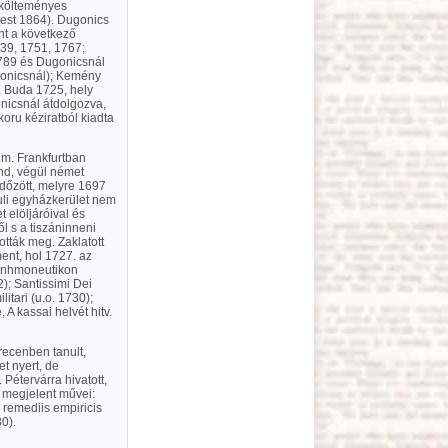
 költeményes
Pest 1864). Dugonics
int a következő
39, 1751, 1767;
789 és Dugonicsnál
gonicsnál); Kemény
, Buda 1725, hely
nicsnál átdolgozva,
koru kéziratból kiadta
 m. Frankfurtban
nd, végül német
időzött, melyre 1697
tuli egyházkerület nem
t elöljáróival és
l s a tiszáninneni
tták meg. Zaklatott
ment, hol 1727. az
nhmoneutikon
2); Santissimi Dei
itari (u.o. 1730);
 A kassai helvét hitv.
brecenben tanult,
t nyert, de
Pétervárra hivatott,
n megjelent művei:
remediis empiricis
0).