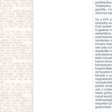
pártállására
Thökölyhez 
gyülölte, s 
viszonya eg
Gy. a XVII. 
századig ura
Első eredeti
is gyakran m
epikánkban, 
esett dalsze
mindenkor na
ennyire dal
sok szép szó
alapították 
aránytalanu
többi művei
három könyv
krónikaszerü
tulajdonítjá
versszakra t
készült, e 
megválasztot
visszaéneklé
pártolt, teh
volt, e cim
István gróf
nyilait kerü
Aethiopikáj
melyeket szi
gyakorlatok.