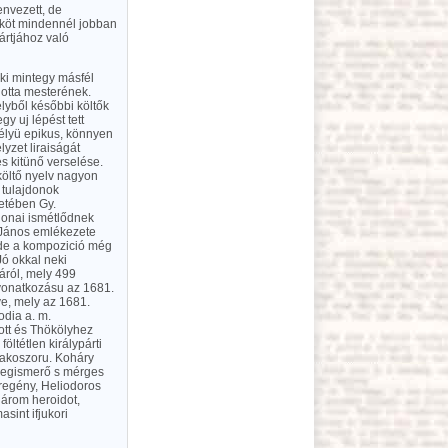
envezett, de
ököt mindennél jobban
ártjához való
 ki mintegy másfél
lotta mesterének.
lyből későbbi költők
gy uj lépést tett
délyü epikus, könnyen
yzet liraiságát
s kitünő verselése.
költő nyelv nagyon
E tulajdonok
tetében Gy.
donai ismétlődnek
 János emlékezete
 de a kompozició még
Jó okkal neki
gáról, mely 499
i vonatkozásu az 1681.
e, mely az 1681.
odia a. m.
ott és Thökölyhez
öltétlen királypárti
sakoszoru. Koháry
 megismerő s mérges
e regény, Heliodoros
három heroidot,
sint ifjukori