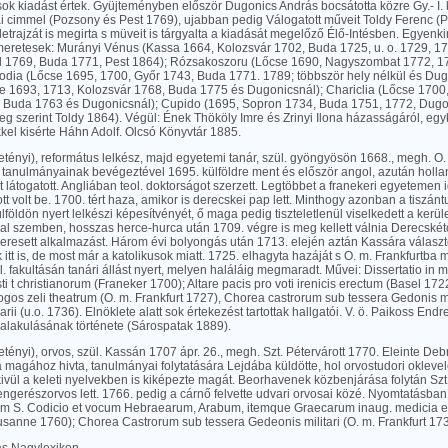
sok kiadást értek. Gyüjteményben először Dugonics András bocsátotta közre Gy.- I.
 cimmel (Pozsony és Pest 1769), ujabban pedig Válogatott műveit Toldy Ferenc (
letrajzát is megirta s müveit is tárgyalta a kiadását megelőző Élő-Intésben. Egyenk
meretesek: Murányi Vénus (Kassa 1664, Kolozsvár 1702, Buda 1725, u. o. 1729, 17
 1769, Buda 1771, Pest 1864); Rózsakoszoru (Lőcse 1690, Nagyszombat 1772, 1
nodia (Lőcse 1695, 1700, Győr 1743, Buda 1771. 1789; többször hely nélkül és Du
e 1693, 1713, Kolozsvár 1768, Buda 1775 és Dugonicsnál); Chariclia (Lőcse 1700
, Buda 1763 és Dugonicsnál); Cupido (1695, Sopron 1734, Buda 1751, 1772, Dugo
eg szerint Toldy 1864). Végül: Ének Thököly Imre és Zrinyi Ilona házasságáról, egy
kel kisérte Háhn Adolf. Olcsó Könyvtár 1885.
petényi), református lelkész, majd egyetemi tanár, szül. gyöngyösön 1668., megh. O.
 tanulmányainak bevégeztével 1695. külföldre ment és először angol, azután holla
látogatott. Angliában teol. doktorságot szerzett. Legtöbbet a franekeri egyetemen 
ott volt be. 1700. tért haza, amikor is derecskei pap lett. Minthogy azonban a tiszán
ülföldön nyert lelkészi képesítvényét, ő maga pedig tiszteletlenül viselkedett a kerüle
al szemben, hosszas herce-hurca után 1709. végre is meg kellett válnia Derecskétő
eresett alkalmazást. Három évi bolyongás után 1713. elején aztán Kassára választo
k itt is, de most már a katolikusok miatt. 1725. elhagyta hazáját s O. m. Frankfurtba 
. fakultásán tanári állást nyert, melyen haláláig megmaradt. Művei: Dissertatio in
m
ti t christianorum (Franeker 1700); Altare pacis pro voti irenicis erectum (Basel 172
ogos zeli theatrum (O. m. Frankfurt 1727), Chorea castrorum sub tessera Gedonis mil
ii (u.o. 1736). Elnöklete alatt sok értekezést tartottak hallgatói. V. ö. Paikoss Endre,
lakulásának története (Sárospatak 1889).
petényi), orvos, szül. Kassán 1707 ápr. 26., megh. Szt. Pétervárott 1770. Eleinte De
 magához hivta, tanulmányai folytatására Lejdába küldötte, hol orvostudori oklevele
vül a keleti nyelvekben is kiképezte magát. Beorhavenek közbenjárása folytán Szt. 
tengerészorvos lett. 1766. pedig a cárnő felvette udvari orvosai közé. Nyomtatásba
um S. Codicio et vocum Hebraearum, Arabum, itemque Graecarum inaug. medicia e 
ausanne 1760); Chorea Castrorum sub tessera Gedeonis militari (O. m. Frankfurt 173