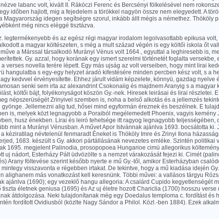
 nézve labanc volt, kivált II. Rákóczi Ferenc és Bercsényi fölkelésével nem rokonsz
egy időben hajlott, mig a fejedelem a törökkel nagyön össze nem elegyedett. A tör
ha Magyarország idegen segítségre szorul, inkább állt mégis a némethez. Thököly p
yébként még nincs eléggé tisztázva.
sz. legtermékenyebb és az egész régi magyar irodalom legolvasottabb epikusa volt,
lkodott a magyar költészeten, s még a mult század végén is egy költői iskola őt val
 műve a Márssal társalkodó Murányi Vénus volt 1664., egyuttal a leghiresebb is, me
erítettek. Gy. azzal, hogy korának egy ismert szerelmi történetét foglalta versekbe, e
a verses novella terére lépett. Egy más ujság az volt verseiben, hogy mint lirai ke
rü hangulatba s egy-egy helyzet áradó kifestésére minden percben kész volt, s a hel
gy kedvvel érvényesítette. Ehhez járult vidám képzelete, könnyü, gazdag nyelve é
lamosan senki sem irta az alexandrint Csokonaiig és majdnem Aranyig s a magyar 
lást, költői bájt, folyékonyságot köszön Gy.-nek. Hiresek leirásai és lirai részletei. 
meg népszerüségét Zrinyivel szemben is, noha a belső alkotás és a jellemzés tekin
l gyönge. Jellemezni alig tud, hősei mind egyformán éreznek és beszélnek. E tulaj
ben is, melyek közt legnagyobb a Poraiból megélemedett Phoenix, vagyis kemény
ben, husz énekben. Lirai és leiró tehetsége itt ragyog legnagyobb teljességében,
bb mint a Murányi Vénusban. A művet Apor Istvánnak ajánlva 1693. bocsátotta ki. 
k a kéziratilag névtelenül fenmaradt Éneket is Thököly Imre és Zrinyi Ilona házassá
erjed, 1683. készült s Gy. akkori pártállásának nevezetes emléke. Szintén politika
csak 1695. megjelent Palinodia, prosopopoea Hungarioe cimü allegorikus költemény
t uj nádort, Esterházy Pált üdvözölte s a nemzet várakozását fejezi ki. Cimét (palin
s) Arany föltevése szerint később nyerte e mű Gy.-től, amikor Esterházyban csalód
át mintegy visszavonta e régebben irtakat. De tekintve, hogy a mű kiadása idején Gy. f
ben alighanem más vonatkozást kell keresnünk. Többi művei: a vallásos tárgyu Róz
nak ajánlva (1690); egy vezeklő hangu allegoria: A csalárd Cupido kegyetlenségét
lő tiszta életnek geniusa (1695) és Az uj életre hozott Chariclia (1700) hosszu vers
ának átdolgozása. Neki tulajdonítanak még egy Doedalus temploma c. fordítást és 
ntén fordított Ovidiusból (közlte Nagy Sándor a Philol. Közl.-ben 1884). Ezek alkalma