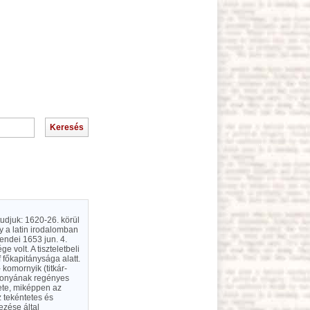
tudjuk: 1620-26. körül
y a latin irodalomban
endei 1653 jun. 4.
e volt. A tiszteletbeli
f főkapitánysága alatt.
 komornyik (titkár-
sszonyának regényes
ete, miképpen az
 tekéntetes és
ezése által