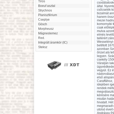
Tiros
csodálatosk
Boeuf asztal
által. Nyomt
csőcselék ki
Strychnos
bizalmát ann
Planiszférium
hanem össze
Cseplye
mezei hadna
komornyiki t
Gösch
csak előlépt
Morpheusz
mulva azonba
mágneslemez
elmés levél
Red.
tallérért z
Wesselényi-f
Integrált áramkör (IC)
betiltott 16
Steksz
azonban Sze
őrizet alá t
legyen. Szá
csekély 1500
Váralján lak
ügyvédkedett
vegyül. Ez 
nádorválaszt
első alispán
Caraffához,
idejében ig
rendek méltá
megválaszto
kérésére ma
miután határ
hivatalt. Hé
megmaradt e
utolsó éveit
Andrássy Pét