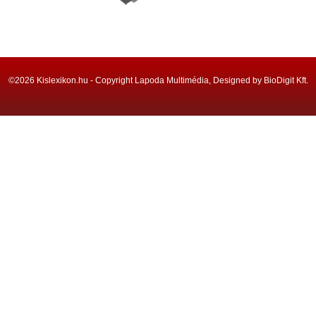
©2026 Kislexikon.hu - Copyright Lapoda Multimédia, Designed by BioDigit Kft.