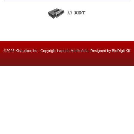
©2026 Kislexikon.hu - Copyright Lapoda Multimédia, Designed by BioDigit Kft.