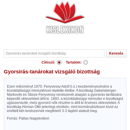
Címszó:
Tartalom:
Gyorsirás-tanárokat vizsgáló bizottság
Ezen intézményt 1870. Fenyvessy Adolf (l.o.) kezdeményezésére a
közoktatásügyi minisztérium léptette életbe. A bizottság Gabelsberger-
Markovits és Stolze-Fenyvessy rendszerek alapján a gyorsirás tanítására
képesítő okleveleket állít ki. 1893. a közoktatásügyi miniszter e bizottságot
ujjászervezte, mely gyorsiró nők részére is állít ki érvénes okleveleket. A
bizottság Hóman Ottó jelenlegi elnökön, mint kormánybiztoson kivül az
említett két rendszernek megfelelő 3-3 tagból alakult meg.
Forrás: Pallas Nagylexikon