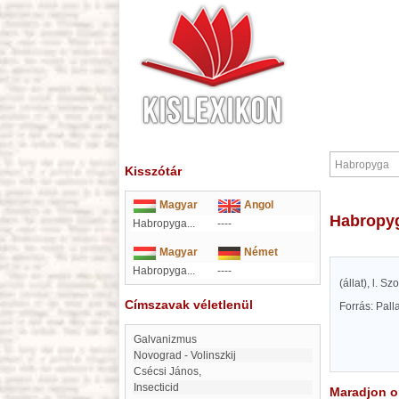
Kisszótár
Magyar
Angol
Habropy
Habropyga...
----
Magyar
Német
Habropyga...
----
(állat), l. 
Címszavak véletlenül
Forrás: Pal
galvanizmus
Novograd - Volinszkij
Csécsi János,
insecticid
Maradjon on