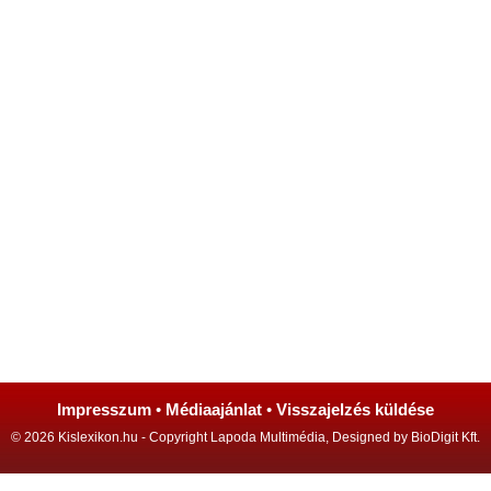
Impresszum
•
Médiaajánlat
•
Visszajelzés küldése
© 2026 Kislexikon.hu - Copyright Lapoda Multimédia, Designed by BioDigit Kft.