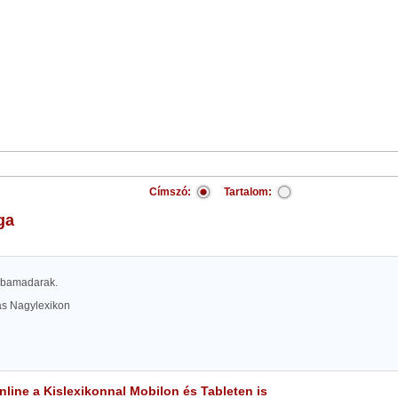
Címszó:
Tartalom:
ga
Szobamadarak.
las Nagylexikon
line a Kislexikonnal Mobilon és Tableten is