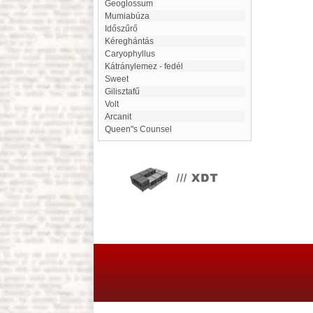
Geoglossum
Mumiabúza
időszűrő
Kéreghántás
Caryophyllus
Kátránylemez - fedél
Sweet
Gilisztafű
volt
Arcanit
Queen"s Counsel