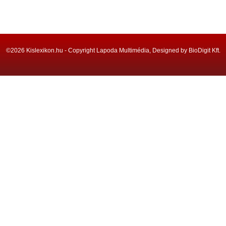
©2026 Kislexikon.hu - Copyright Lapoda Multimédia, Designed by BioDigit Kft.