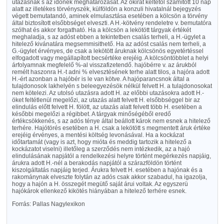
utazásnak s az időnek meghatározását. Az okirat keltétől számított 10 nap
alatt az illetékes törvényszék, külföldön a konzuli hivatalnál bejegyzés
végett bemutatandó, aminek elmulasztása esetében a kölcsön a törvény
által biztosított elsőbbséget elveszti. A H.-kötvény rendeletre v. bemutatóra
szólhat és akkor forgatható. Ha a kölcsön a lekötött tárgyak értékét
meghaladja, s az adóst ebben a tekintetben csalás terheli, a H.-ügylet a
hitelező kivánatára megsemmisithető. Ha az adóst csalás nem terheli, a
G.-ügylet érvényes, de csak a lekötött áruknak kölcsönös egyetértéssel
elfogadott vagy megállapított becsértéke erejéig. A kölcsöntöbblet a helyi
árfolyamnak megfelelő %-al visszafizetendő. hajóbérre v. az árukból
remélt haszonra H.-t adni % elvesztésének terhe alatt tilos, a hajóra adott
H.-ért azonban a hajóbér is le van kötve. A hajóparancsnok által a
tulajdonosok lakhelyén s beleegyezésök nélkül felvett H. a tulajdonosokat
nem kötelezi. Az utolsó utazásra adott H. az előbbi utazásokra adott H.-
öket feltétlenül megelőzi, az utazás alatt felvett H. elsőbbséggel bir az
elindulás előtt felvett H. fölött, az utazás alatt felvett több H. esetében a
későbbi megelőzi a régibbet. A tárgyak minőségéből eredő
értékcsökkenés, s az adós ténye által beállott károk nem esnek a hitelező
terhére. Hajótörés esetében a H. csak a lekötött s megmentett áruk értéke
erejéig érvényes, a mentési költség levonásával. Ha a kockázat
időtartamát (vagy is azt, hogy mióta és meddig tartozik a hitelező a
kockázatot viselni) illetőleg a szerződés nem intézkedik, az a hajó
elindulásának napjától a rendelkezési helyre történt megérkezés napjáig,
árukra adott H.-nél a berakodás napjától a szárazföldön történt
kiszolgáltatás napjáig terjed. Árukra felvett H. esetében a hajónak és a
rakománynak elveszte folytán az adós csak akkor szabadul, ha igazolja,
hogy a hajón a H. összegét megütő saját árui voltak. Az egyszerü
hajókárok ellenkező kikötés hiányában a hitelező terhére esnek.
Forrás: Pallas Nagylexikon