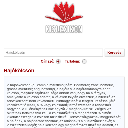
Címszó:
Tartalom:
Hajókölcsön
v. hajóskölcsön (ol. cambio marittimo; ném. Bodmerei; franc. bomerie,
grosse aventure; ang. bottomy), a hajóra v. a hajórakományra adott
kölcsön, melynek sajátszerüsége abban van, hogy ha a tárgyak,
amelyekre a kölcsön adatott, a véletlen folytán elvesztek, a hitelező az
adott kölcsönt nem követelheti. Minthogy tehát a tengeri utazással járó
kockázatot ő viseli, a % vagy kölcsöndíj természetesen a rendesnél
nagyobb. A H. érvényéhez közjegyzői v. magánokirat szükséges. Az
okiratnak tartalmaznia kell: a kölcsöntőkét s a tengerészeti % cimén
kikötött összeget; a kölcsön biztosítékául lekötött tárgyaknak megjelölését;
a hajónak, a hajóparancsnoknak, az adósnak s a hitelezőnek nevét; a
visszafizetés idejét; ha a kölcsön egy meghatározott utazásra adatott, az