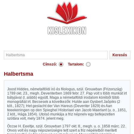
Címszó:
Tartalom:
Halbertsma
Joost Hiddes, németalföldi iró és filologus, szül. Grouwban (Frizország)
1789 okt. 23., megh. Deventerben 1869 febr. 27. Pap volt s több munkát irt
bátyjával (l. alább) együtt. Maga a németalföldi irodalom köréből több
monográfiát irt. Becsesek a következők: Hulde aan Gysbert Jaőpiks (2
köt., 1827); Het geslacht der Van Hareus (Deventer 1829) és Aan
teeekeningen op den Spieghel Historiael van Jacob Maerlant (u. o.. 1851,
2 köt., Hága 1854). Utolsó munkája a friz népnelv egy befejezetlen
szótára volt, mely 1874. jelent meg.
Öccse H. Eeeltje, szül. Grouwban 1797 okt. 8., megh. u. o. 1858 márc. 22.
Orvos volt és nagy népszerüségre tett szert a friz népéletből merített