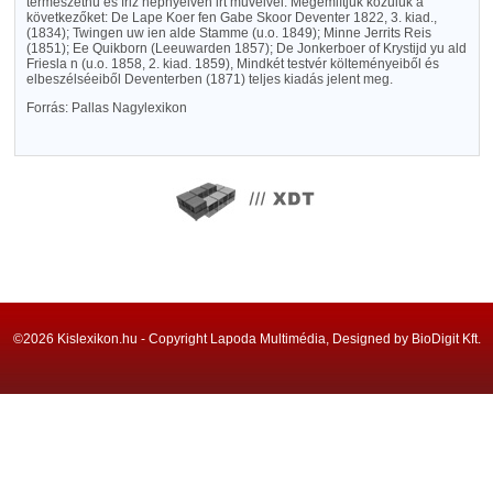
természethü és friz népnyelven irt műveivel. Megemlítjük közülük a
következőket: De Lape Koer fen Gabe Skoor Deventer 1822, 3. kiad.,
(1834); Twingen uw ien alde Stamme (u.o. 1849); Minne Jerrits Reis
(1851); Ee Quikborn (Leeuwarden 1857); De Jonkerboer of Krystijd yu ald
Friesla n (u.o. 1858, 2. kiad. 1859), Mindkét testvér költeményeiből és
elbeszélséeiből Deventerben (1871) teljes kiadás jelent meg.
Forrás: Pallas Nagylexikon
©2026 Kislexikon.hu - Copyright Lapoda Multimédia, Designed by BioDigit Kft.