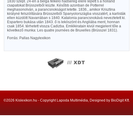
1830 szept. 24-én a belga felkelő hadsereg élére lépett s a holland
csapatokat Brüsszelből kiüzte. Később azonban de Potterrel
meghasonolván, a parancsnokságot letette. 1836., amikor Krisztina
királyné felszólítására Brüsszelből Spanyolországba visszatért, a karlisták
ellen küzdött Navarrában s 1840. Katalonia parancsnokává neveztetett ki.
Espartero bukása után 1843. ő is leköszönt és Angliába ment, honnan
csak 1854. térhetett vissza Cadizba. Emlékiratain kivül megjelent tőle a
következő munka: Les quatre journées de Bruxelles (Brüsszel 1831).
Forrás: Pallas Nagylexikon
©2026 Kislexikon.hu - Copyright Lapoda Multimédia, Designed by BioDigit Kft.