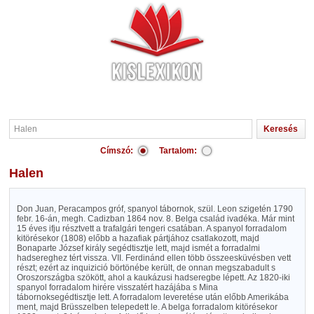
Címszó:
Tartalom:
Halen
Don Juan, Peracampos gróf, spanyol tábornok, szül. Leon szigetén 1790
febr. 16-án, megh. Cadizban 1864 nov. 8. Belga család ivadéka. Már mint
15 éves ifju résztvett a trafalgári tengeri csatában. A spanyol forradalom
kitörésekor (1808) előbb a hazafiak pártjához csatlakozott, majd
Bonaparte József király segédtisztje lett, majd ismét a forradalmi
hadsereghez tért vissza. VII. Ferdinánd ellen több összeesküvésben vett
részt; ezért az inquizició börtönébe került, de onnan megszabadult s
Oroszországba szökött, ahol a kaukázusi hadseregbe lépett. Az 1820-iki
spanyol forradalom hirére visszatért hazájába s Mina
tábornoksegédtisztje lett. A forradalom leveretése után előbb Amerikába
ment, majd Brüsszelben telepedett le. A belga forradalom kitörésekor